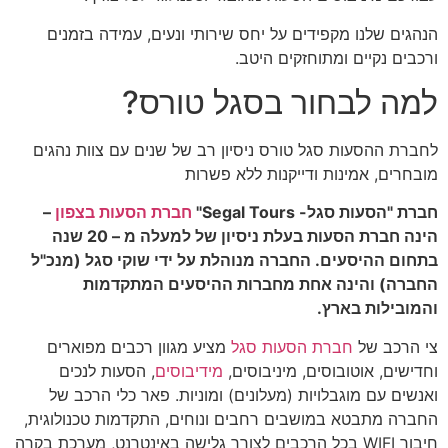
הנהגים שלנו מקפידים על יחס שירותי ונעים, עמידה בזמנים
ורכבים נקיים ומתוחזקים היטב.
למה לבחור בסגל טורס?
לחברת ההסעות סגל טורס ניסיון רב של שנים עם צוות נהגים
מובחרים, אמינות ודייקנות ללא פשרות
חברת "הסעות סגל- Segal Tours"
חברת הסעות בצפון
–
הינה חברת הסעות בעלת ניסיון של למעלה מ – 20 שנה
בתחום ההיסעים. החברה מנוהלת על ידי שוקי סגל (מנכ"ל
החברה) והינה אחת מחברות ההיסעים המתקדמות
והמובילות בארץ.
צי הרכב של
חברת הסעות סגל
מציע מגוון רכבים מפוארים
וחדישים, אוטובוסים, מיניבוסים,
מידיבוסים
, הסעות לנכים
ואנשים עם מוגבלויות (מעלונים) ומוניות. פאר כלי הרכב של
החברה מתבטא במושבים רחבים ונוחים, התקדמות טכנולוגית,
חיבור WIFI בכל הרכבים לצורך גלישה באינטרנט, מערכת בקרה